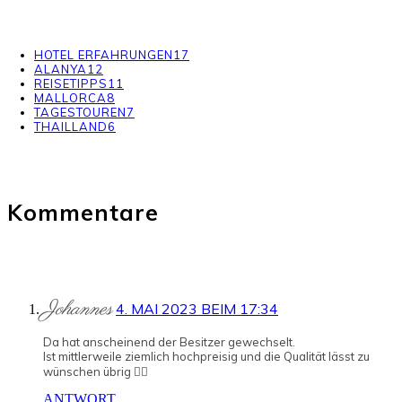
HOTEL ERFAHRUNGEN
17
ALANYA
12
REISETIPPS
11
MALLORCA
8
TAGESTOUREN
7
THAILLAND
6
Kommentare
Johannes
4. MAI 2023 BEIM 17:34
Da hat anscheinend der Besitzer gewechselt.
Ist mittlerweile ziemlich hochpreisig und die Qualität lässt zu
wünschen übrig 🤷‍♂️
ANTWORT