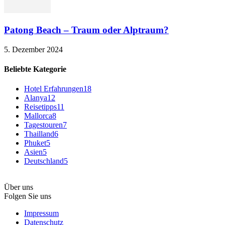
Patong Beach – Traum oder Alptraum?
5. Dezember 2024
Beliebte Kategorie
Hotel Erfahrungen
18
Alanya
12
Reisetipps
11
Mallorca
8
Tagestouren
7
Thailland
6
Phuket
5
Asien
5
Deutschland
5
Über uns
Folgen Sie uns
Impressum
Datenschutz