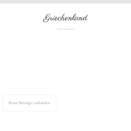
Griechenland
DEUTSCHLAND
FINNLAND
ITALIEN
NORWEGEN
ÖSTERREICH
PORTUGAL
SPANIEN
Keine Beiträge vorhanden