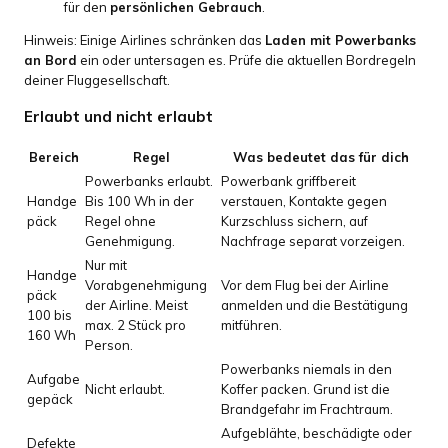
für den
persönlichen Gebrauch
.
Hinweis: Einige Airlines schränken das
Laden mit Powerbanks
an Bord
ein oder untersagen es. Prüfe die aktuellen Bordregeln
deiner Fluggesellschaft.
Erlaubt und nicht erlaubt
Bereich
Regel
Was bedeutet das für dich
Powerbanks erlaubt.
Powerbank griffbereit
Handge
Bis 100 Wh in der
verstauen, Kontakte gegen
päck
Regel ohne
Kurzschluss sichern, auf
Genehmigung.
Nachfrage separat vorzeigen.
Nur mit
Handge
Vorabgenehmigung
Vor dem Flug bei der Airline
päck
der Airline. Meist
anmelden und die Bestätigung
100 bis
max. 2 Stück pro
mitführen.
160 Wh
Person.
Powerbanks niemals in den
Aufgabe
Nicht erlaubt.
Koffer packen. Grund ist die
gepäck
Brandgefahr im Frachtraum.
Aufgeblähte, beschädigte oder
Defekte