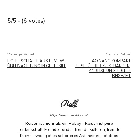
5/5 - (6 votes)
Facebook
X
Pinterest
WhatsApp
Vorheriger Artikel
Nächster Artikel
HOTEL SCHATTHAUS REVIEW:
AO NANG KOMPAKT
ÜBERNACHTUNG IN GREETSIEL
REISEFÜHRER ZU STRÄNDEN,
ANREISE UND BESTER
REISEZEIT
Ralf
https://mein-reiseblog.net
Reisen ist mehr als ein Hobby - Reisen ist pure
Leidenschaft. Fremde Länder, fremde Kulturen, fremde
Küche - was gibt es schöneres Auf meinen Fototrips