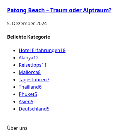
Patong Beach – Traum oder Alptraum?
5. Dezember 2024
Beliebte Kategorie
Hotel Erfahrungen
18
Alanya
12
Reisetipps
11
Mallorca
8
Tagestouren
7
Thailland
6
Phuket
5
Asien
5
Deutschland
5
Über uns