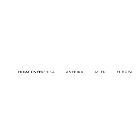
HOME
DISCOVER
AFRIKA
AMERIKA
ASIEN
EUROPA