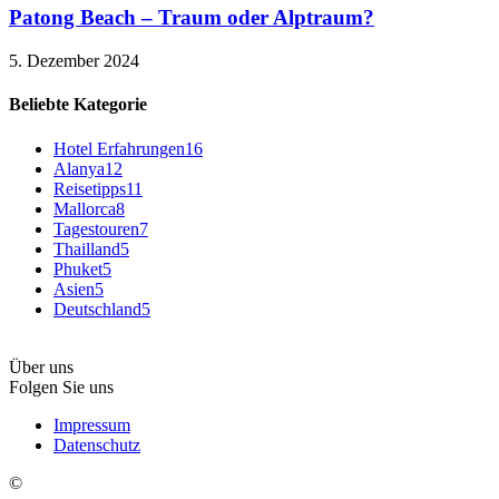
Patong Beach – Traum oder Alptraum?
5. Dezember 2024
Beliebte Kategorie
Hotel Erfahrungen
16
Alanya
12
Reisetipps
11
Mallorca
8
Tagestouren
7
Thailland
5
Phuket
5
Asien
5
Deutschland
5
Über uns
Folgen Sie uns
Impressum
Datenschutz
©