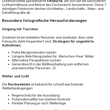
Greetsiel bietet spezialisierte
Fotokurse
, die sich auf die besonderen
Lichtverhältnisse und Motive des Fischerdorfs konzentrieren. Diese 7
stündigen Fototouren decken Architektur-, Landschafts-, Natur- und
Detailfotografie ab.
Besondere fotografische Herausforderungen
Umgang mit Touristen
Greetsiel ist ein beliebtes Reiseziel, was bedeutet, dass viele
Fotospots stark frequentiert sind.
Strategien für ungestörte
Aufnahmen:
Frühe Morgenstunden nutzen
Längere Belichtungszeiten für „Menschen-freie“ Bilder
Alternative Perspektiven suchen
Generative KI in der Bildbearbeitung zum entfernen
unerwünschter Personen :-D
Wetter und Licht
Die
Nordseeküste
ist bekannt für schnell wechselnde
Wetterbedingungen:
Regenschutz für die Ausrüstung
Polarisationsfilter bei starkem Kontrast
Flexible Planung je nach Wetterlage