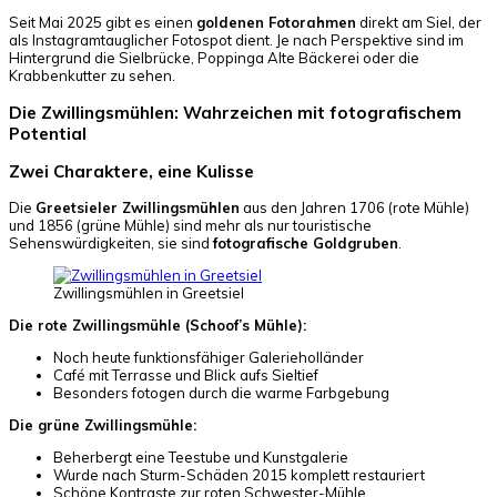
Seit Mai 2025 gibt es einen
goldenen Fotorahmen
direkt am Siel, der
als Instagramtauglicher Fotospot dient. Je nach Perspektive sind im
Hintergrund die Sielbrücke, Poppinga Alte Bäckerei oder die
Krabbenkutter zu sehen.
Die Zwillingsmühlen: Wahrzeichen mit fotografischem
Potential
Zwei Charaktere, eine Kulisse
Die
Greetsieler Zwillingsmühlen
aus den Jahren 1706 (rote Mühle)
und 1856 (grüne Mühle) sind mehr als nur touristische
Sehenswürdigkeiten, sie sind
fotografische Goldgruben
.
Zwillingsmühlen in Greetsiel
Die rote Zwillingsmühle (Schoof’s Mühle):
Noch heute funktionsfähiger Galerieholländer
Café mit Terrasse und Blick aufs Sieltief
Besonders fotogen durch die warme Farbgebung
Die grüne Zwillingsmühle:
Beherbergt eine Teestube und Kunstgalerie
Wurde nach Sturm-Schäden 2015 komplett restauriert
Schöne Kontraste zur roten Schwester-Mühle