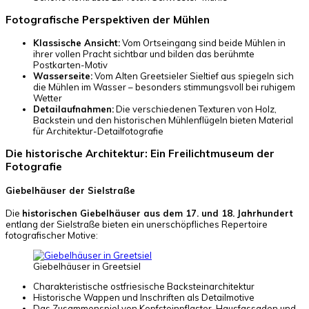
Fotografische Perspektiven der Mühlen
Klassische Ansicht:
Vom Ortseingang sind beide Mühlen in
ihrer vollen Pracht sichtbar und bilden das berühmte
Postkarten-Motiv
Wasserseite:
Vom Alten Greetsieler Sieltief aus spiegeln sich
die Mühlen im Wasser – besonders stimmungsvoll bei ruhigem
Wetter
Detailaufnahmen:
Die verschiedenen Texturen von Holz,
Backstein und den historischen Mühlenflügeln bieten Material
für Architektur-Detailfotografie
Die historische Architektur: Ein Freilichtmuseum der
Fotografie
Giebelhäuser der Sielstraße
Die
historischen Giebelhäuser aus dem 17. und 18. Jahrhundert
entlang der Sielstraße bieten ein unerschöpfliches Repertoire
fotografischer Motive:
Giebelhäuser in Greetsiel
Charakteristische ostfriesische Backsteinarchitektur
Historische Wappen und Inschriften als Detailmotive
Das Zusammenspiel von Kopfsteinpflaster, Hausfassaden und