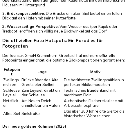
Übersichtsaufnahmen der gesamten Kutterflotte mit den historischen
Häusern im Hintergrund
2. Brückenperspektive:
Die Brücke am alten Siel bietet einen tollen
Blick auf den Hafen mit seiner Kutterflotte
3. Wasserseitige Perspektive:
Vom Wasser aus (per Kajak oder
Tretboot) eröffnen sich völlig neue Blickwinkel auf das Dorf
Die offiziellen Foto Hotspots: Ein Paradies für
Fotografen
Die Touristik GmbH Krummhörn-Greetsiel hat mehrere
offizielle
Fotopoints
eingerichtet, die optimale Bildkompositionen garantieren:
Fotopoin
Lage
Motiv
t
Zwillings
Brücke über das Alte
Die berühmten Zwillingsmühlen in
mühlen
Greetsieler Sieltief
perfekter Bildkomposition
Schleuse
Zum Leysiel, direkt an
Technisches Baudenkmal mit
Leysiel
der Schleuse
maritimem Flair
Netzflick
Am Neuen Deich,
Authentische Fischereikulisse mit
er
unmittelbar am Hafen
Arbeitsatmosphäre
Das über 200 Jahre alte Sieltor als
Altes Siel
Sielstraße
historisches Wahrzeichen
Der neue goldene Rahmen (2025)