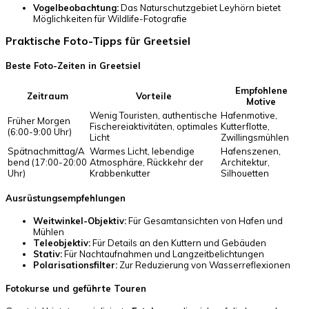
Vogelbeobachtung:
Das Naturschutzgebiet Leyhörn bietet
Möglichkeiten für Wildlife-Fotografie
Praktische Foto-Tipps für Greetsiel
Beste Foto-Zeiten in Greetsiel
Empfohlene
Zeitraum
Vorteile
Motive
Wenig Touristen, authentische
Hafenmotive,
Früher Morgen
Fischereiaktivitäten, optimales
Kutterflotte,
(6:00-9:00 Uhr)
Licht
Zwillingsmühlen
Spätnachmittag/A
Warmes Licht, lebendige
Hafenszenen,
bend (17:00-20:00
Atmosphäre, Rückkehr der
Architektur,
Uhr)
Krabbenkutter
Silhouetten
Ausrüstungsempfehlungen
Weitwinkel-Objektiv:
Für Gesamtansichten von Hafen und
Mühlen
Teleobjektiv:
Für Details an den Kuttern und Gebäuden
Stativ:
Für Nachtaufnahmen und Langzeitbelichtungen
Polarisationsfilter:
Zur Reduzierung von Wasserreflexionen
Fotokurse und geführte Touren