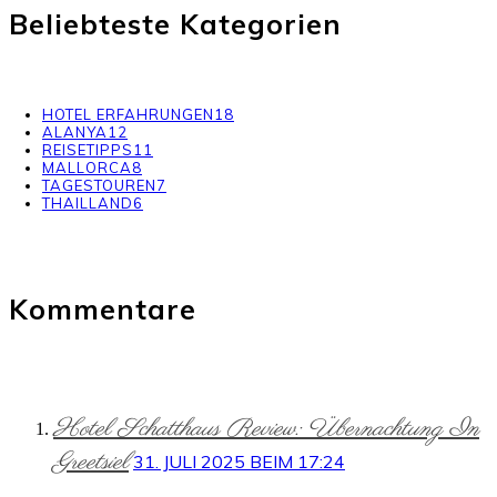
Beliebteste Kategorien
HOTEL ERFAHRUNGEN
18
ALANYA
12
REISETIPPS
11
MALLORCA
8
TAGESTOUREN
7
THAILLAND
6
Kommentare
Hotel Schatthaus Review: Übernachtung In
Greetsiel
31. JULI 2025 BEIM 17:24