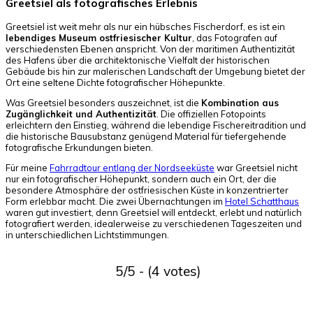
Greetsiel als fotografisches Erlebnis
Greetsiel ist weit mehr als nur ein hübsches Fischerdorf, es ist ein
lebendiges Museum ostfriesischer Kultur
, das Fotografen auf
verschiedensten Ebenen anspricht. Von der maritimen Authentizität
des Hafens über die architektonische Vielfalt der historischen
Gebäude bis hin zur malerischen Landschaft der Umgebung bietet der
Ort eine seltene Dichte fotografischer Höhepunkte.
Was Greetsiel besonders auszeichnet, ist die
Kombination aus
Zugänglichkeit und Authentizität
. Die offiziellen Fotopoints
erleichtern den Einstieg, während die lebendige Fischereitradition und
die historische Bausubstanz genügend Material für tiefergehende
fotografische Erkundungen bieten.
Für meine
Fahrradtour entlang der Nordseeküste
war Greetsiel nicht
nur ein fotografischer Höhepunkt, sondern auch ein Ort, der die
besondere Atmosphäre der ostfriesischen Küste in konzentrierter
Form erlebbar macht. Die zwei Übernachtungen im
Hotel Schatthaus
waren gut investiert, denn Greetsiel will entdeckt, erlebt und natürlich
fotografiert werden, idealerweise zu verschiedenen Tageszeiten und
in unterschiedlichen Lichtstimmungen.
5/5 - (4 votes)
Facebook
X
Pinterest
WhatsApp