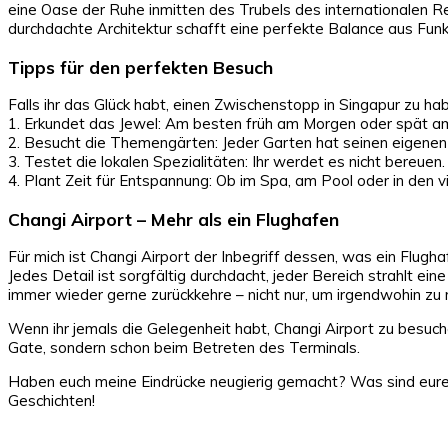
eine Oase der Ruhe inmitten des Trubels des internationalen Re
durchdachte Architektur schafft eine perfekte Balance aus Funkt
Tipps für den perfekten Besuch
Falls ihr das Glück habt, einen Zwischenstopp in Singapur zu ha
1. Erkundet das Jewel: Am besten früh am Morgen oder spät am
2. Besucht die Themengärten: Jeder Garten hat seinen eigene
3. Testet die lokalen Spezialitäten: Ihr werdet es nicht bereuen.
4. Plant Zeit für Entspannung: Ob im Spa, am Pool oder in den 
Changi Airport – Mehr als ein Flughafen
Für mich ist Changi Airport der Inbegriff dessen, was ein Flughaf
Jedes Detail ist sorgfältig durchdacht, jeder Bereich strahlt ei
immer wieder gerne zurückkehre – nicht nur, um irgendwohin zu 
Wenn ihr jemals die Gelegenheit habt, Changi Airport zu besuche
Gate, sondern schon beim Betreten des Terminals.
Haben euch meine Eindrücke neugierig gemacht? Was sind eure
Geschichten!