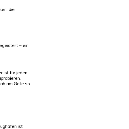
sen, die
egeistert – ein
 ist für jeden
probieren.
 nah am Gate so
lughafen ist