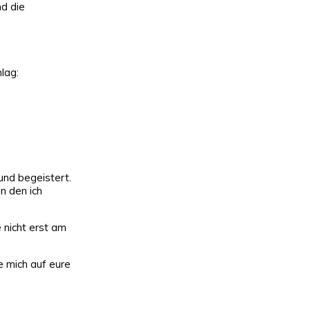
nd die
lag:
 und begeistert.
n den ich
 nicht erst am
 mich auf eure