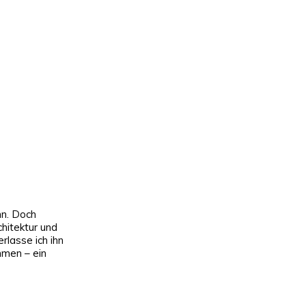
p
nn. Doch
chitektur und
rlasse ich ihn
hmen – ein