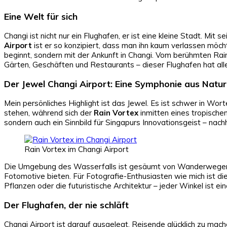
Eine Welt für sich
Changi ist nicht nur ein Flughafen, er ist eine kleine Stadt. Mi
Airport
ist er so konzipiert, dass man ihn kaum verlassen möch
beginnt, sondern mit der Ankunft in Changi. Vom berühmten Rain
Gärten, Geschäften und Restaurants – dieser Flughafen hat all
Der Jewel Changi Airport: Eine Symphonie aus Natur
Mein persönliches Highlight ist das Jewel. Es ist schwer in Wor
stehen, während sich der
Rain Vortex
inmitten eines tropischen
sondern auch ein Sinnbild für Singapurs Innovationsgeist – nachh
Rain Vortex im Changi Airport
Die Umgebung des Wasserfalls ist gesäumt von Wanderwegen, 
Fotomotive bieten. Für Fotografie-Enthusiasten wie mich ist di
Pflanzen oder die futuristische Architektur – jeder Winkel ist ei
Der Flughafen, der nie schläft
Changi Airport ist darauf ausgelegt, Reisende glücklich zu mac