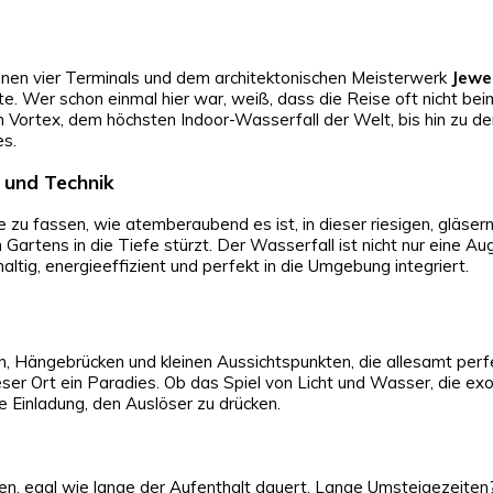
t seinen vier Terminals und dem architektonischen Meisterwerk
Jewe
te. Wer schon einmal hier war, weiß, dass die Reise oft nicht be
 Vortex, dem höchsten Indoor-Wasserfall der Welt, bis hin zu de
es.
 und Technik
te zu fassen, wie atemberaubend es ist, in dieser riesigen, gläse
 Gartens in die Tiefe stürzt. Der Wasserfall ist nicht nur eine A
altig, energieeffizient und perfekt in die Umgebung integriert.
Hängebrücken und kleinen Aussichtspunkten, die allesamt perf
eser Ort ein Paradies. Ob das Spiel von Licht und Wasser, die ex
ne Einladung, den Auslöser zu drücken.
hen, egal wie lange der Aufenthalt dauert. Lange Umsteigezeiten