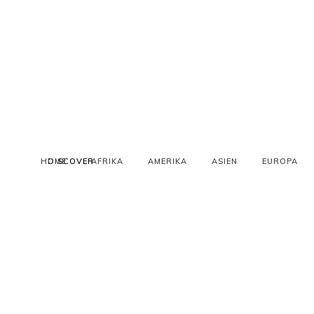
HOME
DISCOVER
AFRIKA
AMERIKA
ASIEN
EUROPA