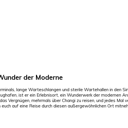
ilen
Facebook
X
Pinterest
WhatsAp
n Wunder der Moderne
inals, lange Warteschlangen und sterile Wartehallen in den Si
Flughafen, ist er ein Erlebnisort, ein Wunderwerk der modernen Ar
s das Vergnügen, mehrmals über Changi zu reisen, und jedes Mal ve
h euch auf eine Reise durch diesen außergewöhnlichen Ort mitne