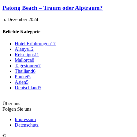
Patong Beach – Traum oder Alptraum?
5. Dezember 2024
Beliebte Kategorie
Hotel Erfahrungen
17
Alanya
12
Reisetipps
11
Mallorca
8
Tagestouren
7
Thailland
6
Phuket
5
Asien
5
Deutschland
5
Über uns
Folgen Sie uns
Impressum
Datenschutz
©