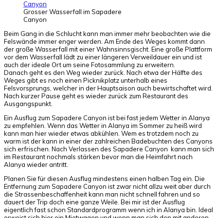
Grosser Wasserfall im Sapadere
Canyon
Beim Gang in die Schlucht kann man immer mehr beobachten wie die
Felswände immer enger werden. Am Ende des Weges kommt dann
der große Wasserfall mit einer Wahnsinnsgischt. Eine große Plattform
vor dem Wasserfall lädt zu einer längeren Verweildauer ein und ist
auch der ideale Ort um seine Fotosammlung zu erweitern.
Danach geht es den Weg wieder zurück. Nach etwa der Hälfte des
Weges gibt es noch einen Picknikplatz unterhalb eines
Felsvorsprungs, welcher in der Hauptsaison auch bewirtschaftet wird.
Nach kurzer Pause geht es wieder zurück zum Restaurant des
Ausgangspunkt.
Ein Ausflug zum Sapadere Canyon ist bei fast jedem Wetter in Alanya
zu empfehlen. Wenn das Wetter in Alanya im Sommer zu heiß wird
kann man hier wieder etwas abkühlen. Wem es trotzdem noch zu
warm ist der kann in einer der zahlreichen Badebuchten des Canyons
sich erfrischen. Nach Verlassen des Sapadere Canyon kann man sich
im Restaurant nochmals stärken bevor man die Heimfahrt nach
Alanya wieder antritt.
Planen Sie für diesen Ausflug mindestens einen halben Tag ein. Die
Entfernung zum Sapadere Canyon ist zwar nicht allzu weit aber durch
die Strassenbeschaffenheit kann man nicht schnell fahren und so
dauert der Trip doch eine ganze Weile. Bei mir ist der Ausflug
eigentlich fast schon Standardprogramm wenn ich in Alanya bin. Ideal
erweist sich hier ein Mietwagen und wenn man sich den mit anderen