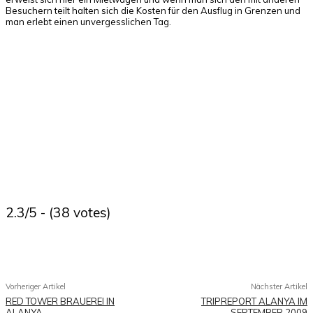
Besuchern teilt halten sich die Kosten für den Ausflug in Grenzen und
man erlebt einen unvergesslichen Tag.
2.3/5 - (38 votes)
Facebook
X
Pinterest
WhatsApp
Vorheriger Artikel
Nächster Artikel
RED TOWER BRAUEREI IN
TRIPREPORT ALANYA IM
ALANYA
SEPTEMBER 2009