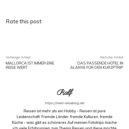
Rate this post
Facebook
X
Pinterest
WhatsApp
Vorheriger Artikel
Nächster Artikel
MALLORCA IST IMMER EINE
DAS PASSENDE HOTEL IN
REISE WERT
ALANYA FÜR DEN KURZPTRIP
Ralf
https://mein-reiseblog.net
Reisen ist mehr als ein Hobby - Reisen ist pure
Leidenschaft. Fremde Länder, fremde Kulturen, fremde
Küche - was gibt es schöneres Auf meinen Fototrips mache
ich viele Erfahrungen zum Thema Reisen und diese möchte