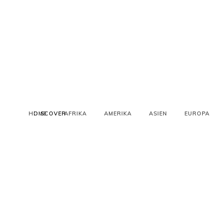
HOME
DISCOVER
AFRIKA
AMERIKA
ASIEN
EUROPA