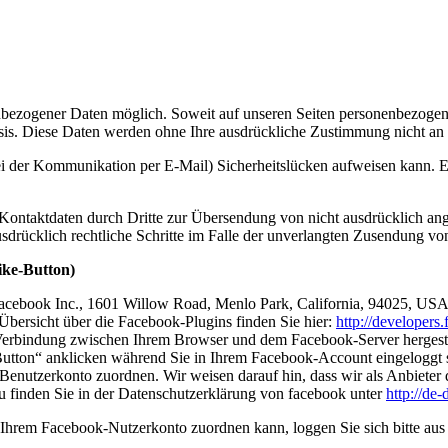
nbezogener Daten möglich. Soweit auf unseren Seiten personenbezogen
 Basis. Diese Daten werden ohne Ihre ausdrückliche Zustimmung nicht an
ei der Kommunikation per E-Mail) Sicherheitslücken aufweisen kann. Ei
ontaktdaten durch Dritte zur Übersendung von nicht ausdrücklich ang
ausdrücklich rechtliche Schritte im Falle der unverlangten Zusendung 
ike-Button)
Facebook Inc., 1601 Willow Road, Menlo Park, California, 94025, USA
Übersicht über die Facebook-Plugins finden Sie hier:
http://developers
Verbindung zwischen Ihrem Browser und dem Facebook-Server hergestellt
tton“ anklicken während Sie in Ihrem Facebook-Account eingeloggt sin
nutzerkonto zuordnen. Wir weisen darauf hin, dass wir als Anbieter d
u finden Sie in der Datenschutzerklärung von facebook unter
http://de
Ihrem Facebook-Nutzerkonto zuordnen kann, loggen Sie sich bitte au