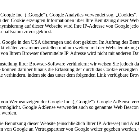
 Google Inc. („Google“). Google Analytics verwendet sog. „Cookies“, 
h den Cookie erzeugten Informationen über Ihre Benutzung dieser Web
onymisierung auf dieser Webseite wird Ihre IP-Adresse von Google jedo
chaftsraum zuvor gekürzt.
n Google in den USA übertragen und dort gekürzt. Im Auftrag des Betr
aktivitäten zusammenzustellen und um weitere mit der Websitenutzung
 von Ihrem Browser übermittelte IP-Adresse wird nicht mit anderen 
tellung Ihrer Browser-Software verhindern; wir weisen Sie jedoch dara
 können darüber hinaus die Erfassung der durch das Cookie erzeugten 
 verhindern, indem sie das unter dem folgenden Link verfügbare Brows
 von Werbeanzeigen der Google Inc. („Google“). Google AdSense verw
e ermöglicht. Google AdSense verwendet auch so genannte Web Beacon
t werden.
e Benutzung dieser Website (einschließlich Ihrer IP-Adresse) und Au
en von Google an Vertragspartner von Google weiter gegeben werden. 