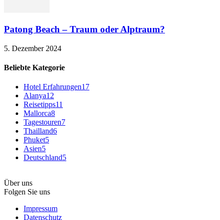
Patong Beach – Traum oder Alptraum?
5. Dezember 2024
Beliebte Kategorie
Hotel Erfahrungen
17
Alanya
12
Reisetipps
11
Mallorca
8
Tagestouren
7
Thailland
6
Phuket
5
Asien
5
Deutschland
5
Über uns
Folgen Sie uns
Impressum
Datenschutz