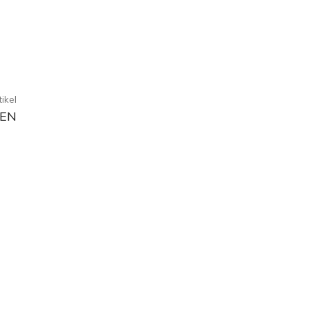
ikel
REN