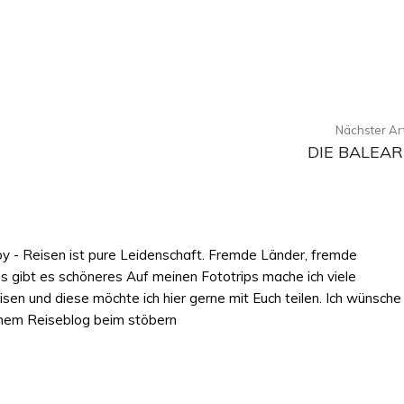
X
Pinterest
WhatsApp
Nächster Art
DIE BALEA
by - Reisen ist pure Leidenschaft. Fremde Länder, fremde
s gibt es schöneres Auf meinen Fototrips mache ich viele
n und diese möchte ich hier gerne mit Euch teilen. Ich wünsche
inem Reiseblog beim stöbern