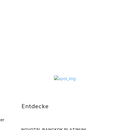
App
.
Entdecke
ser
NOVOTEL BANGKOK PLATINUM