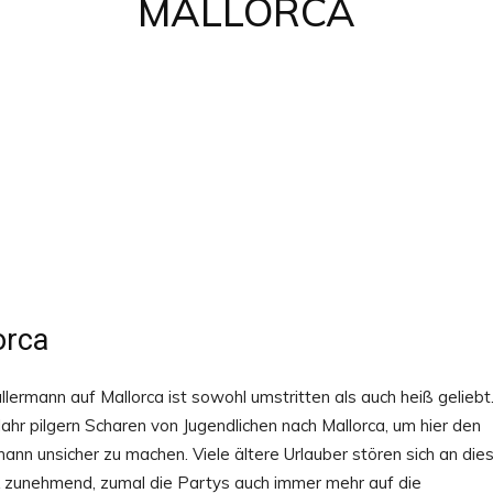
MALLORCA
Facebook
X
Pinterest
Whats
n
orca
llermann auf Mallorca ist sowohl umstritten als auch heiß geliebt
Jahr pilgern Scharen von Jugendlichen nach Mallorca, um hier den
mann unsicher zu machen. Viele ältere Urlauber stören sich an die
k zunehmend, zumal die Partys auch immer mehr auf die