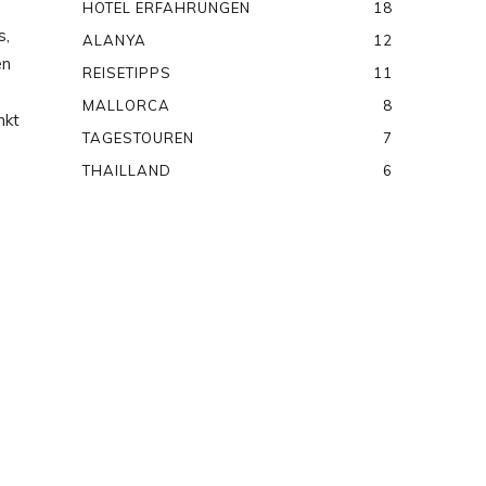
HOTEL ERFAHRUNGEN
18
s,
ALANYA
12
en
REISETIPPS
11
MALLORCA
8
nkt
TAGESTOUREN
7
THAILLAND
6